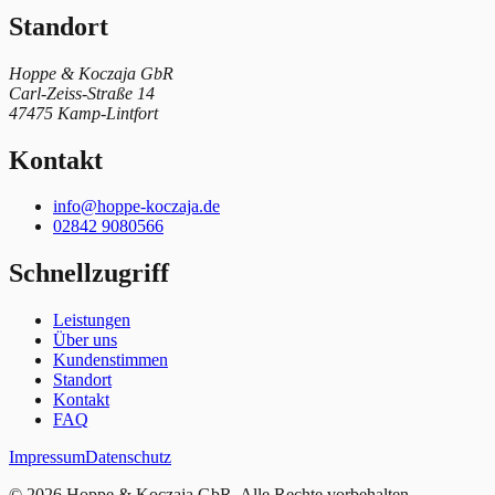
Standort
Hoppe & Koczaja GbR
Carl-Zeiss-Straße 14
47475
Kamp-Lintfort
Kontakt
info@hoppe-koczaja.de
02842 9080566
Schnellzugriff
Leistungen
Über uns
Kundenstimmen
Standort
Kontakt
FAQ
Impressum
Datenschutz
©
2026
Hoppe & Koczaja GbR
. Alle Rechte vorbehalten.