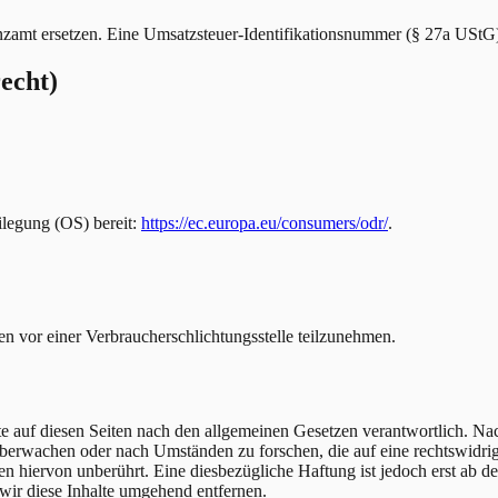
nzamt ersetzen. Eine Umsatzsteuer-Identifikationsnummer (§ 27a UStG)
echt)
ilegung (OS) bereit:
https://ec.europa.eu/consumers/odr/
.
hren vor einer Verbraucherschlichtungsstelle teilzunehmen.
e auf diesen Seiten nach den allgemeinen Gesetzen verantwortlich. Nac
u überwachen oder nach Umständen zu forschen, die auf eine rechtswidri
 hiervon unberührt. Eine diesbezügliche Haftung ist jedoch erst ab d
ir diese Inhalte umgehend entfernen.